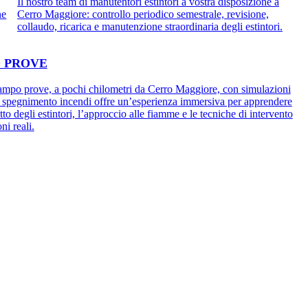
Il nostro team di manutentori estintori a vostra disposizione a
ne
Cerro Maggiore: controllo periodico semestrale, revisione,
collaudo, ricarica e manutenzione straordinaria degli estintori.
 PROVE
campo prove, a pochi chilometri da Cerro Maggiore, con simulazioni
i spegnimento incendi offre un’esperienza immersiva per apprendere
tto degli estintori, l’approccio alle fiamme e le tecniche di intervento
ni reali.