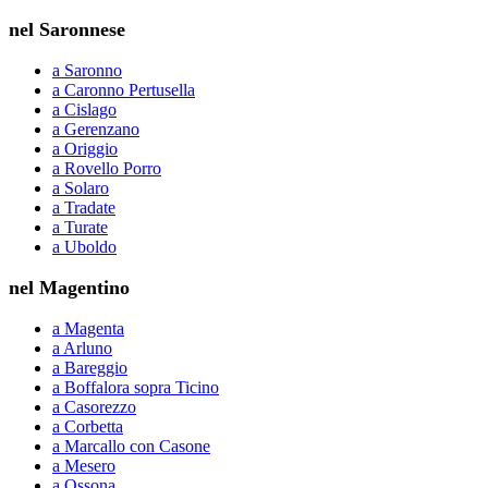
nel Saronnese
a Saronno
a Caronno Pertusella
a Cislago
a Gerenzano
a Origgio
a Rovello Porro
a Solaro
a Tradate
a Turate
a Uboldo
nel Magentino
a Magenta
a Arluno
a Bareggio
a Boffalora sopra Ticino
a Casorezzo
a Corbetta
a Marcallo con Casone
a Mesero
a Ossona