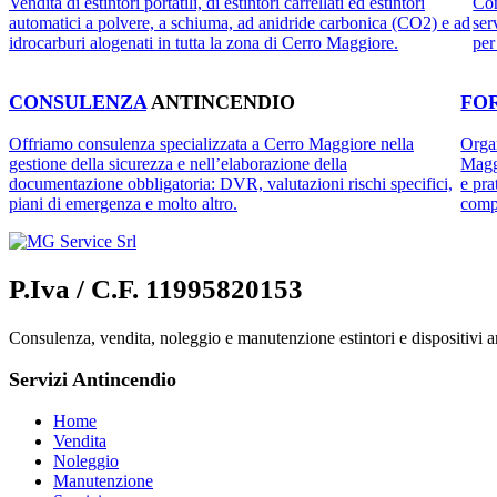
Vendita di estintori portatili, di estintori carrellati ed estintori
Con
automatici a polvere, a schiuma, ad anidride carbonica (CO2) e ad
ser
idrocarburi alogenati in tutta la zona di Cerro Maggiore.
per
CONSULENZA
ANTINCENDIO
FO
Offriamo consulenza specializzata a Cerro Maggiore nella
Organ
gestione della sicurezza e nell’elaborazione della
Maggi
documentazione obbligatoria: DVR, valutazioni rischi specifici,
e pra
piani di emergenza e molto altro.
compe
P.Iva / C.F. 11995820153
Consulenza, vendita, noleggio e manutenzione estintori e dispositivi an
Servizi Antincendio
Home
Vendita
Noleggio
Manutenzione