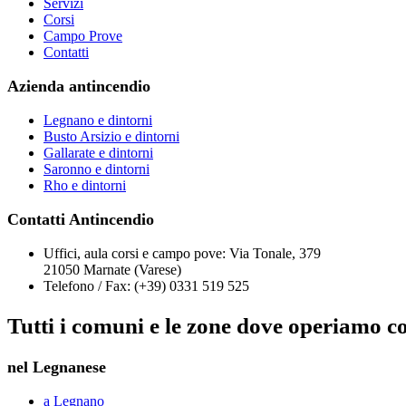
Servizi
Corsi
Campo Prove
Contatti
Azienda antincendio
Legnano e dintorni
Busto Arsizio e dintorni
Gallarate e dintorni
Saronno e dintorni
Rho e dintorni
Contatti Antincendio
Uffici, aula corsi e campo pove:
Via Tonale, 379
21050 Marnate (Varese)
Telefono / Fax:
(+39) 0331 519 525
Tutti i comuni e le zone dove operiamo con 
nel Legnanese
a Legnano