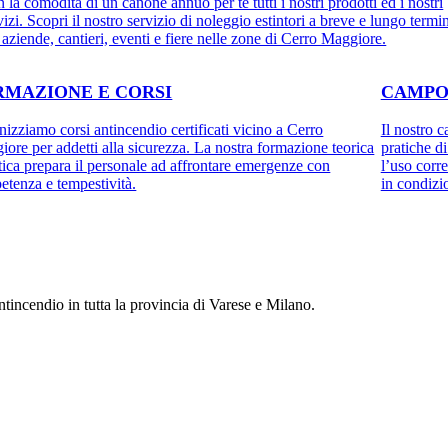
 la comodità di un canone annuo per te tutti i nostri prodotti ed i nostri
vizi. Scopri il nostro servizio di noleggio estintori a breve e lungo termi
 aziende, cantieri, eventi e fiere nelle zone di Cerro Maggiore.
RMAZIONE E CORSI
CAMPO
izziamo corsi antincendio certificati vicino a Cerro
Il nostro 
ore per addetti alla sicurezza. La nostra formazione teorica
pratiche d
tica prepara il personale ad affrontare emergenze con
l’uso corre
tenza e tempestività.
in condizio
tincendio in tutta la provincia di Varese e Milano.