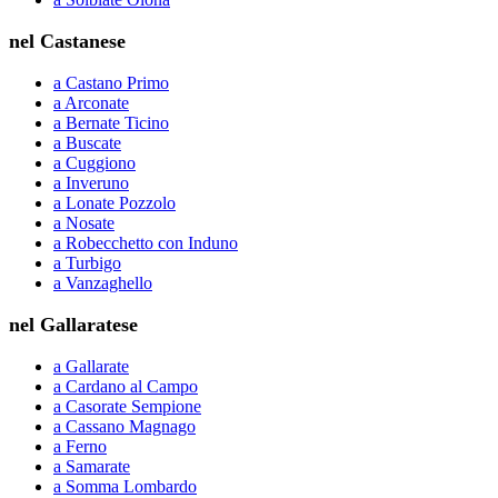
nel Castanese
a Castano Primo
a Arconate
a Bernate Ticino
a Buscate
a Cuggiono
a Inveruno
a Lonate Pozzolo
a Nosate
a Robecchetto con Induno
a Turbigo
a Vanzaghello
nel Gallaratese
a Gallarate
a Cardano al Campo
a Casorate Sempione
a Cassano Magnago
a Ferno
a Samarate
a Somma Lombardo