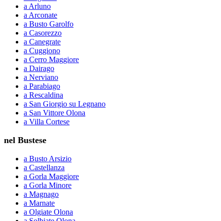
a Arluno
a Arconate
a Busto Garolfo
a Casorezzo
a Canegrate
a Cuggiono
a Cerro Maggiore
a Dairago
a Nerviano
a Parabiago
a Rescaldina
a San Giorgio su Legnano
a San Vittore Olona
a Villa Cortese
nel Bustese
a Busto Arsizio
a Castellanza
a Gorla Maggiore
a Gorla Minore
a Magnago
a Marnate
a Olgiate Olona
a Solbiate Olona